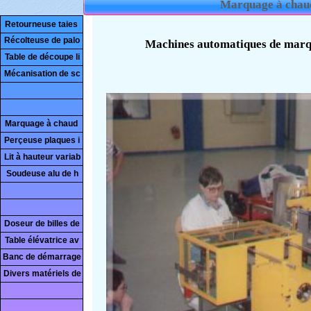
Marquage à chaud
Retourneuse taies
Récolteuse de palo
Table de découpe li
Mécanisation de sc
Marquage à chaud
Perçeuse plaques i
Lit à hauteur variab
Soudeuse alu de h
Doseur de billes de
Table élévatrice av
Banc de démarrage
Divers matériels de