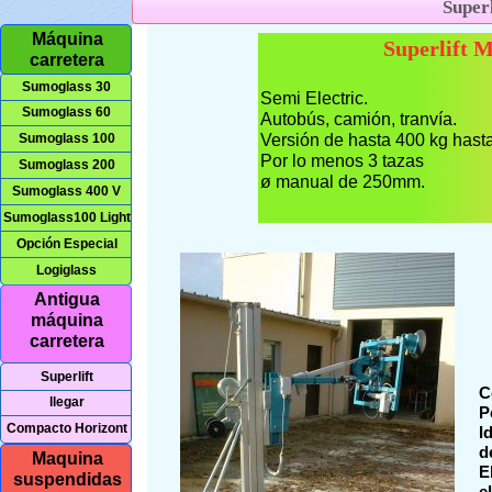
Superl
Máquina
carretera
Sumoglass 30
Sumoglass 60
Sumoglass 100
Sumoglass 200
Sumoglass 400 V
Sumoglass100 Light
Opción Especial
Logiglass
Antigua
máquina
carretera
Superlift
llegar
Compacto Horizont
Maquina
suspendidas